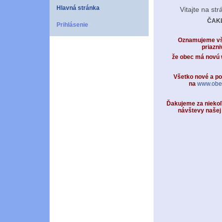
Hlavná stránka
Vitajte na st
ČAK
Prihlásenie
Oznamujeme v
priazn
že obec má novú 
Všetko nové a po
na
www.obec
Ďakujeme za niekoľ
návštevy našej 